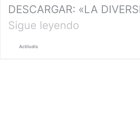
DESCARGAR: «LA DIVERS
Operaciones
Sigue leyendo
con
fracciones
(Ballenas)
Actiludis