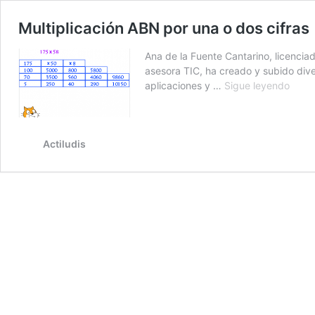
Multiplicación ABN por una o dos cifras
Ana de la Fuente Cantarino, licenci
asesora TIC, ha creado y subido div
Multi
aplicaciones y …
Sigue leyendo
ABN
por
una
o
Actiludis
dos
cifras