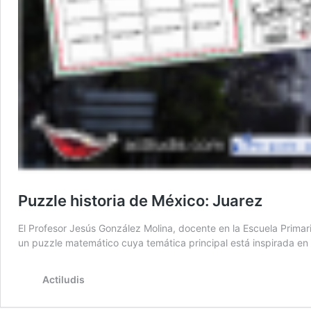
Puzzle historia de México: Juarez
El Profesor Jesús González Molina, docente en la Escuela Primar
un puzzle matemático cuya temática principal está inspirada en
Actiludis