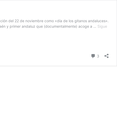
ración del 22 de noviembre como «día de los gitanos andaluces».
 Jaén y primer andaluz que (documentalmente) acoge a …
Sigue
Comentari
3