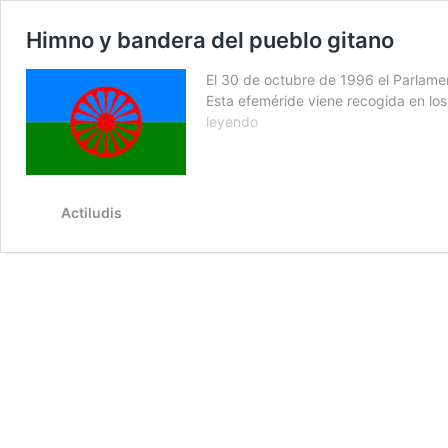
Himno y bandera del pueblo gitano
El 30 de octubre de 1996 el Parlamen
Esta efeméride viene recogida en l
Himno
leyendo
y
bandera
del
pueblo
Actiludis
gitano