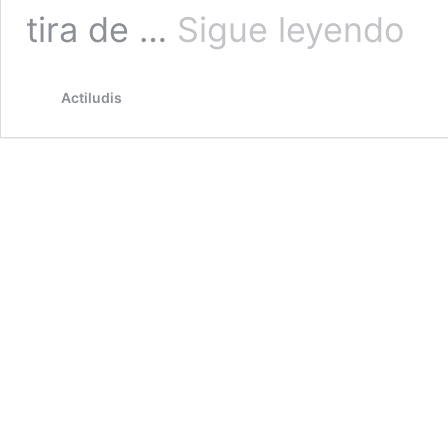
Insigni
tira de …
Sigue leyendo
para
la
Consti
Actiludis
en
Primar