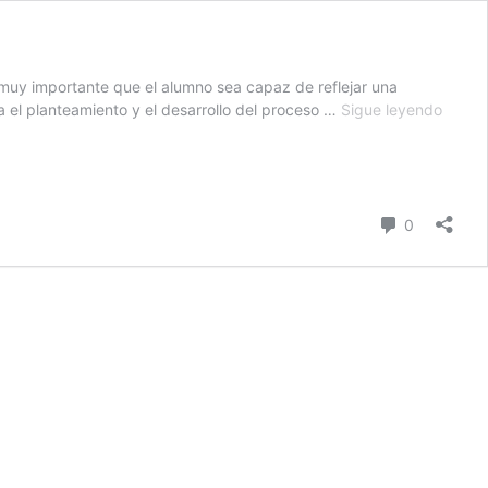
muy importante que el alumno sea capaz de reflejar una
Produ
 el planteamiento y el desarrollo del proceso …
Sigue leyendo
de
3
por
2
Comentari
cifras
0
V