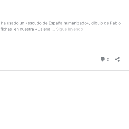
 se ha usado un «escudo de España humanizado», dibujo de Pablo
Restas
s fichas en nuestra «Galería …
Sigue leyendo
de
4
cifras
con
Comentari
puzle
0
para
el
día
de
la
Constitución