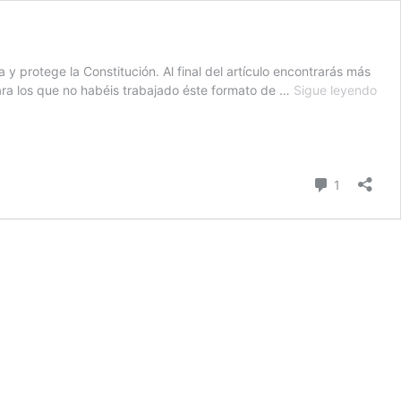
 protege la Constitución. Al final del artículo encontrarás más
Mini
Para los que no habéis trabajado éste formato de …
Sigue leyendo
libro
par
los
der
Comentari
cons
1
bás