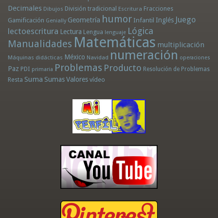
Decimales
División tradicional
Fracciones
Dibujos
Escritura
humor
Juego
Geometría
Infantil
Inglés
Gamificación
Genially
Lógica
lectoescritura
Lectura
Lengua
lenguaje
Matemáticas
Manualidades
multiplicación
numeración
México
Máquinas didácticas
Navidad
operaciones
Problemas
Producto
Paz
PDI
Resolución de Problemas
primaria
Suma
Sumas
Valores
Resta
vídeo