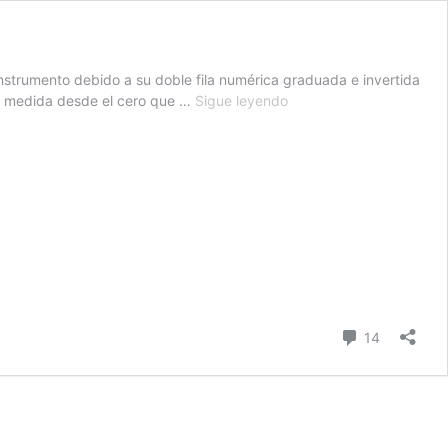
instrumento debido a su doble fila numérica graduada e invertida
Uso
la medida desde el cero que …
Sigue leyendo
correcto
del
transportador
de
ángulos
par
la
medida
de
ángulos
Comentari
14