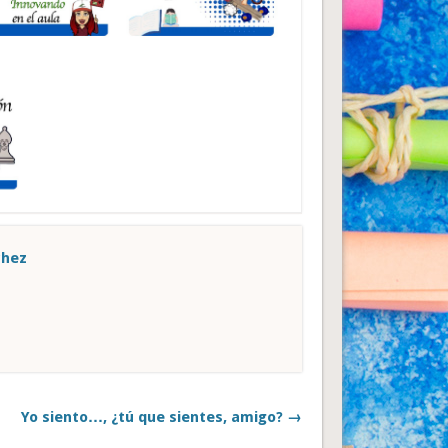
chez
Yo siento…, ¿tú que sientes, amigo? →