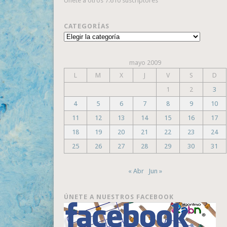
Únete a otros 7.610 suscriptores
CATEGORÍAS
Categorías
mayo 2009
L
M
X
J
V
S
D
1
2
3
4
5
6
7
8
9
10
11
12
13
14
15
16
17
18
19
20
21
22
23
24
25
26
27
28
29
30
31
« Abr
Jun »
ÚNETE A NUESTROS FACEBOOK