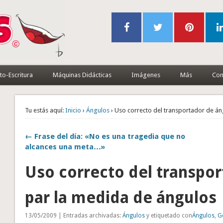
to-Escritura
Máquinas Didácticas
Imágenes
Más
Con
Tu estás aquí:
Inicio
›
Ángulos
› Uso correcto del transportador de á
← Frase del día: «No es una tragedia que no
alcances una meta…»
Uso correcto del transpo
par la medida de ángulos
13/05/2009 | Entradas archivadas:
Ángulos
y etiquetado con
Ángulos
,
G