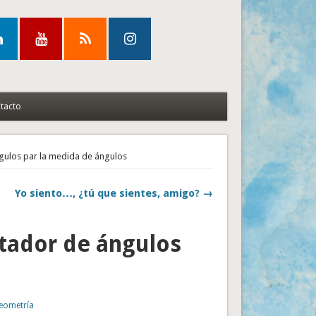
tacto
ngulos par la medida de ángulos
Yo siento…, ¿tú que sientes, amigo? →
rtador de ángulos
eometría