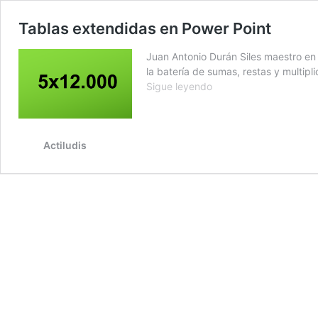
Tablas extendidas en Power Point
Juan Antonio Durán Siles maestro en
la batería de sumas, restas y multipl
Tablas
Sigue leyendo
extendidas
en
Power
Point
Actiludis