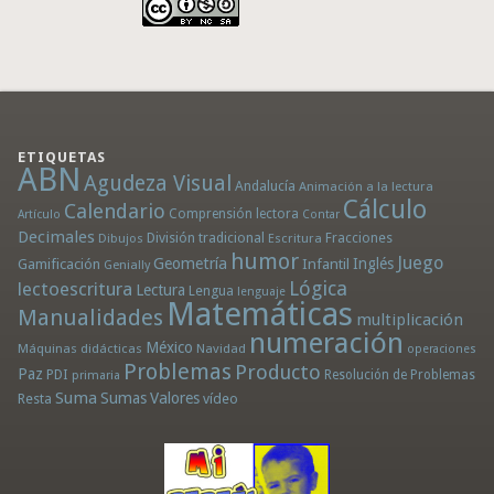
ETIQUETAS
ABN
Agudeza Visual
Andalucía
Animación a la lectura
Cálculo
Calendario
Comprensión lectora
Artículo
Contar
Decimales
División tradicional
Fracciones
Dibujos
Escritura
humor
Juego
Geometría
Infantil
Inglés
Gamificación
Genially
Lógica
lectoescritura
Lectura
Lengua
lenguaje
Matemáticas
Manualidades
multiplicación
numeración
México
Máquinas didácticas
Navidad
operaciones
Problemas
Producto
Paz
PDI
Resolución de Problemas
primaria
Suma
Sumas
Valores
Resta
vídeo