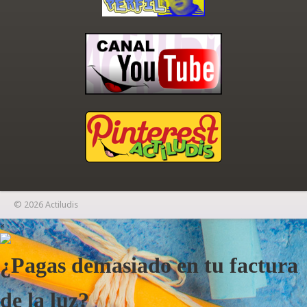
© 2026 Actiludis
×
¿Pagas demasiado en tu factura
de la luz?