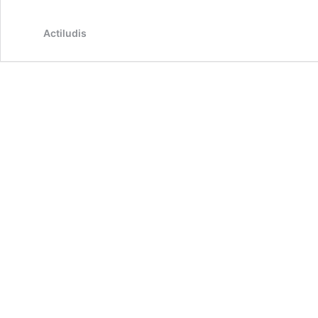
I
Actiludis