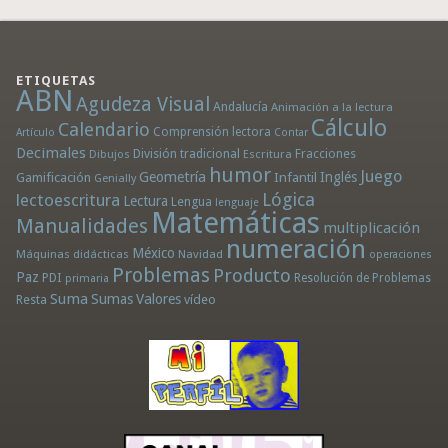
ETIQUETAS
ABN
Agudeza Visual
Andalucía
Animación a la lectura
Cálculo
Calendario
Comprensión lectora
Artículo
Contar
Decimales
División tradicional
Fracciones
Dibujos
Escritura
humor
Juego
Geometría
Infantil
Inglés
Gamificación
Genially
Lógica
lectoescritura
Lectura
Lengua
lenguaje
Matemáticas
Manualidades
multiplicación
numeración
México
Máquinas didácticas
Navidad
operaciones
Problemas
Producto
Paz
PDI
Resolución de Problemas
primaria
Suma
Sumas
Valores
Resta
vídeo