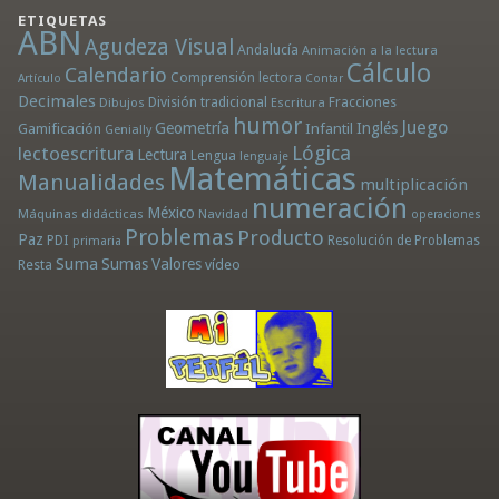
ETIQUETAS
ABN
Agudeza Visual
Andalucía
Animación a la lectura
Cálculo
Calendario
Comprensión lectora
Artículo
Contar
Decimales
División tradicional
Fracciones
Dibujos
Escritura
humor
Juego
Geometría
Infantil
Inglés
Gamificación
Genially
Lógica
lectoescritura
Lectura
Lengua
lenguaje
Matemáticas
Manualidades
multiplicación
numeración
México
Máquinas didácticas
Navidad
operaciones
Problemas
Producto
Paz
PDI
Resolución de Problemas
primaria
Suma
Sumas
Valores
Resta
vídeo