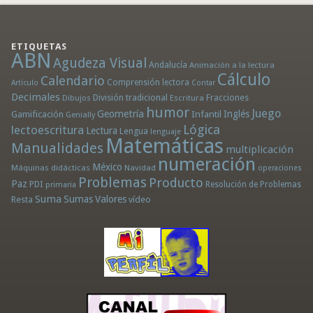
ETIQUETAS
ABN
Agudeza Visual
Andalucía
Animación a la lectura
Cálculo
Calendario
Comprensión lectora
Artículo
Contar
Decimales
División tradicional
Fracciones
Dibujos
Escritura
humor
Juego
Geometría
Infantil
Inglés
Gamificación
Genially
Lógica
lectoescritura
Lectura
Lengua
lenguaje
Matemáticas
Manualidades
multiplicación
numeración
México
Máquinas didácticas
Navidad
operaciones
Problemas
Producto
Paz
PDI
Resolución de Problemas
primaria
Suma
Sumas
Valores
Resta
vídeo