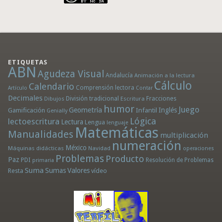
ETIQUETAS
ABN
Agudeza Visual
Andalucía
Animación a la lectura
Cálculo
Calendario
Comprensión lectora
Artículo
Contar
Decimales
División tradicional
Fracciones
Dibujos
Escritura
humor
Juego
Geometría
Infantil
Inglés
Gamificación
Genially
Lógica
lectoescritura
Lectura
Lengua
lenguaje
Matemáticas
Manualidades
multiplicación
numeración
México
Máquinas didácticas
Navidad
operaciones
Problemas
Producto
Paz
PDI
Resolución de Problemas
primaria
Suma
Sumas
Valores
Resta
vídeo