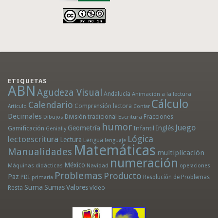
ETIQUETAS
ABN
Agudeza Visual
Andalucía
Animación a la lectura
Cálculo
Calendario
Comprensión lectora
Artículo
Contar
Decimales
División tradicional
Fracciones
Dibujos
Escritura
humor
Juego
Geometría
Infantil
Inglés
Gamificación
Genially
Lógica
lectoescritura
Lectura
Lengua
lenguaje
Matemáticas
Manualidades
multiplicación
numeración
México
Máquinas didácticas
Navidad
operaciones
Problemas
Producto
Paz
PDI
Resolución de Problemas
primaria
Suma
Sumas
Valores
Resta
vídeo