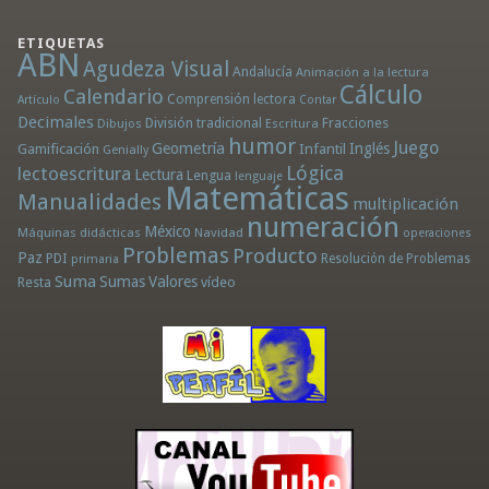
ETIQUETAS
ABN
Agudeza Visual
Andalucía
Animación a la lectura
Cálculo
Calendario
Comprensión lectora
Artículo
Contar
Decimales
División tradicional
Fracciones
Dibujos
Escritura
humor
Juego
Geometría
Infantil
Inglés
Gamificación
Genially
Lógica
lectoescritura
Lectura
Lengua
lenguaje
Matemáticas
Manualidades
multiplicación
numeración
México
Máquinas didácticas
Navidad
operaciones
Problemas
Producto
Paz
PDI
Resolución de Problemas
primaria
Suma
Sumas
Valores
Resta
vídeo