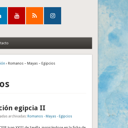
tacto
ión
› Romanos – Mayas – Egipcios
ios
ón egipcia II
adas archivadas:
Romanos - Mayas - Egipcios
CEIP Juan XXIII de Sevilla, inspirándose en la ficha de