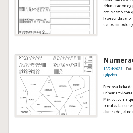
«Numeración egip
entusiasmó con q
la segunda se lo
de los símbolos 
Numerac
13/04/2023
| Entr
Egipcios
Preciosa ficha de
Primaria “Vicente
México, con la qu
sencillez la nume
alumnado , al no