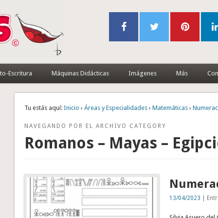
to-Escritura
Máquinas Didácticas
Imágenes
Más
Con
Tu estás aquí:
Inicio
›
Áreas y Especialidades
›
Matemáticas
›
Numerac
NAVEGANDO POR EL ARCHIVO CATEGORY
Romanos – Mayas – Egipc
Numeraci
13/04/2023
| Entr
Silvia Asuero del 