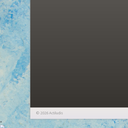
© 2026 Actiludis
×