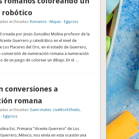
 romanos coloreando un
 robótico
adas archivadas:
Romanos - Mayas - Egipcios
ad creada por Jesús González Molina profesor de la
Vicente Guerrero y catedrático en el nivel de
 Los Placeres del Oro, en el estado de Guerrero,
la conversión de numeración romana a numeración
o de un juego de colorear un dibujo. En el …
n conversiones a
ión romana
adas archivadas:
Gami-mates
,
LiveWorkSheets
,
- Egipcios
lina Esc. Primaria “Vicente Guerrero” de Los
 Guerrero, México, nos envía en esta ocasión una