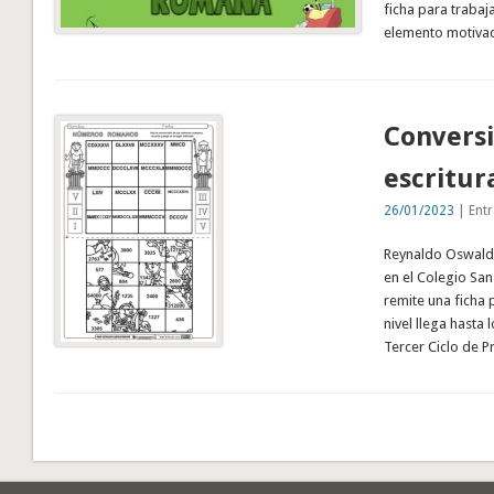
ficha para traba
elemento motivad
Convers
escritu
26/01/2023
| Entr
Reynaldo Oswaldo
en el Colegio San
remite una ficha 
nivel llega hasta
Tercer Ciclo de P