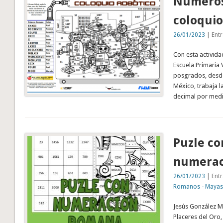
Números
coloquio
26/01/2023
| Entr
Con esta activid
Escuela Primaria 
posgrados, desde
México, trabaja 
decimal por medi
Puzle co
numerac
26/01/2023
| Entr
Romanos - Mayas 
Jesús González Mo
Placeres del Oro,