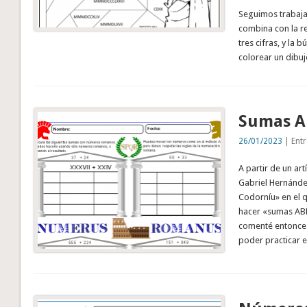
Seguimos trabaja
combina con la re
tres cifras, y la
colorear un dibuj
Sumas A
26/01/2023
| Entr
A partir de un ar
Gabriel Hernánde
Codorníu» en el 
hacer «sumas ABN
comenté entonces
poder practicar e