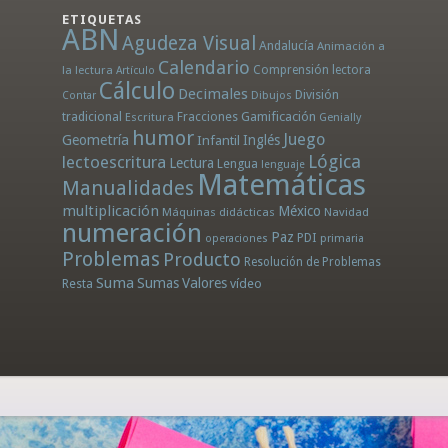
ETIQUETAS
ABN
Agudeza Visual
Andalucía
Animación a
Calendario
la lectura
Comprensión lectora
Artículo
Cálculo
Decimales
División
Dibujos
Contar
tradicional
Fracciones
Gamificación
Escritura
Genially
humor
Juego
Geometría
Infantil
Inglés
Lógica
lectoescritura
Lectura
Lengua
lenguaje
Matemáticas
Manualidades
multiplicación
México
Máquinas didácticas
Navidad
numeración
Paz
PDI
operaciones
primaria
Problemas
Producto
Resolución de Problemas
Suma
Sumas
Valores
Resta
vídeo