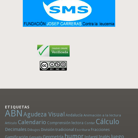
ETIQUETAS
ABN
Agudeza Visual
Andalucía
Animación a la lectura
Cálculo
Calendario
Comprensión lectora
Artículo
Contar
Decimales
División tradicional
Fracciones
Dibujos
Escritura
humor
Juego
Geometría
Infantil
Inglés
Gamificación
Genially