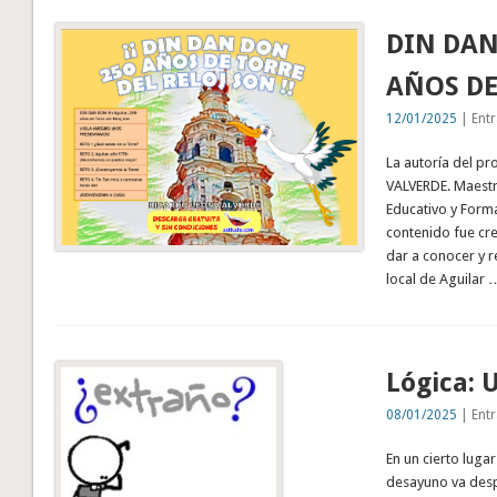
DIN DAN
AÑOS DE
12/01/2025
| Entr
La autoría del p
VALVERDE. Maestr
Educativo y Forma
contenido fue cr
dar a conocer y r
local de Aguilar 
Lógica: 
08/01/2025
| Entr
En un cierto luga
desayuno va despu