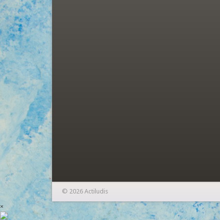
© 2026 Actiludis
×