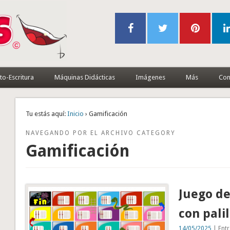
to-Escritura
Máquinas Didácticas
Imágenes
Más
Con
Tu estás aquí:
Inicio
› Gamificación
NAVEGANDO POR EL ARCHIVO CATEGORY
Gamificación
Juego de
con palil
14/05/2025
| Entr