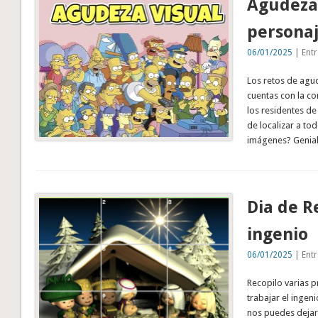
Agudeza 
personaj
06/01/2025
| Entr
Los retos de agu
cuentas con la co
los residentes de
de localizar a to
imágenes? Genial
Dia de R
ingenio
06/01/2025
| Entr
Recopilo varias 
trabajar el ingeni
nos puedes dejar