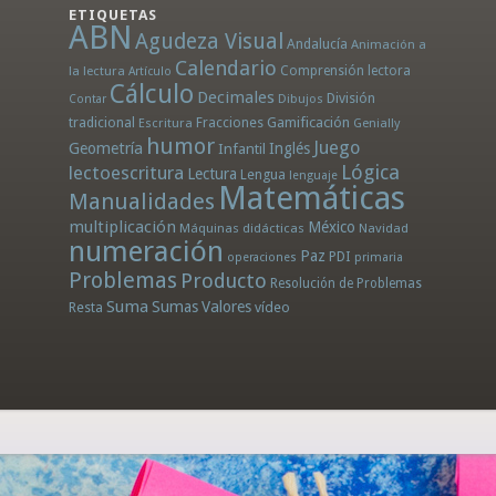
ETIQUETAS
ABN
Agudeza Visual
Andalucía
Animación a
Calendario
la lectura
Comprensión lectora
Artículo
Cálculo
Decimales
División
Dibujos
Contar
tradicional
Fracciones
Gamificación
Escritura
Genially
humor
Juego
Geometría
Infantil
Inglés
Lógica
lectoescritura
Lectura
Lengua
lenguaje
Matemáticas
Manualidades
multiplicación
México
Máquinas didácticas
Navidad
numeración
Paz
PDI
operaciones
primaria
Problemas
Producto
Resolución de Problemas
Suma
Sumas
Valores
Resta
vídeo