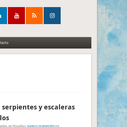
tacto
 serpientes y escaleras
los
adas archivadas:
Juegos matemáticos