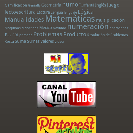
humor
Juego
Geometría
Infantil
Inglés
Gamificación
Genially
Lógica
lectoescritura
Lectura
Lengua
lenguaje
Matemáticas
Manualidades
multiplicación
numeración
México
Máquinas didácticas
Navidad
operaciones
Problemas
Producto
Paz
PDI
Resolución de Problemas
primaria
Suma
Sumas
Valores
Resta
vídeo