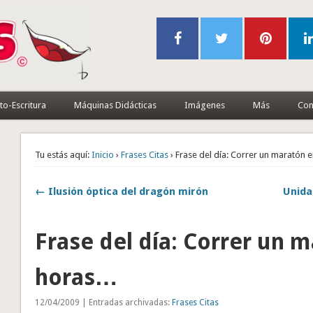
to-Escritura
Máquinas Didácticas
Imágenes
Más
Con
Tu estás aquí:
Inicio
›
Frases Citas
› Frase del día: Correr un maratón
← Ilusión óptica del dragón mirón
Unida
Frase del día: Correr un 
horas…
12/04/2009 | Entradas archivadas:
Frases Citas