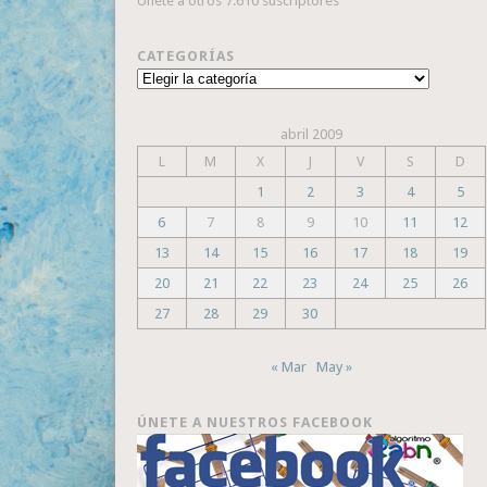
Únete a otros 7.610 suscriptores
CATEGORÍAS
Categorías
abril 2009
L
M
X
J
V
S
D
1
2
3
4
5
6
7
8
9
10
11
12
13
14
15
16
17
18
19
20
21
22
23
24
25
26
27
28
29
30
« Mar
May »
ÚNETE A NUESTROS FACEBOOK