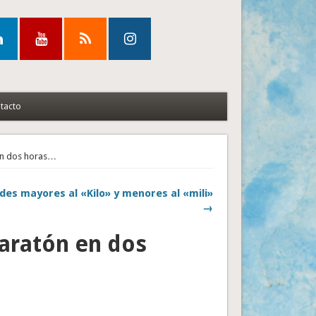
tacto
 en dos horas…
des mayores al «Kilo» y menores al «mili»
→
maratón en dos