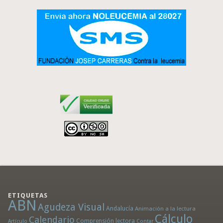
ETIQUETAS
ABN
Agudeza Visual
Andalucía
Animación a la lectura
Cálculo
Calendario
Comprensión lectora
Artículo
Contar