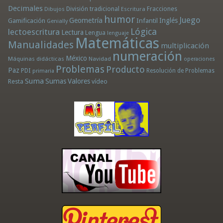
Decimales
División tradicional
Fracciones
Dibujos
Escritura
humor
Juego
Geometría
Infantil
Inglés
Gamificación
Genially
Lógica
lectoescritura
Lectura
Lengua
lenguaje
Matemáticas
Manualidades
multiplicación
numeración
México
Máquinas didácticas
Navidad
operaciones
Problemas
Producto
Paz
PDI
Resolución de Problemas
primaria
Suma
Sumas
Valores
Resta
vídeo