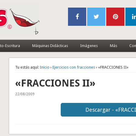
to-Escritura
Máquinas Didácticas
Imágenes
Más
Con
Tu estás aquí:
Inicio
›
Ejercicios con fracciones
› «FRACCIONES II»
«FRACCIONES II»
22/08/2009
Descargar - «FRACC