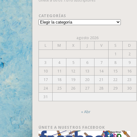
Únete a otros 7.610 suscriptores
CATEGORÍAS
Categorías
agosto 2026
L
M
X
J
V
S
D
1
2
3
4
5
6
7
8
9
10
11
12
13
14
15
16
17
18
19
20
21
22
23
24
25
26
27
28
29
30
31
« Abr
ÚNETE A NUESTROS FACEBOOK