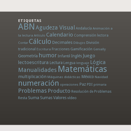
ETIQUETAS
ABN
Agudeza Visual
Andalucía
Animación a
Calendario
la lectura
Comprensión lectora
Artículo
Cálculo
Decimales
División
Dibujos
Contar
tradicional
Fracciones
Gamificación
Escritura
Genially
humor
Juego
Geometría
Infantil
Inglés
Lógica
lectoescritura
Lectura
Lengua
lenguaje
Matemáticas
Manualidades
multiplicación
México
Máquinas didácticas
Navidad
numeración
Paz
PDI
operaciones
primaria
Problemas
Producto
Resolución de Problemas
Suma
Sumas
Valores
Resta
vídeo