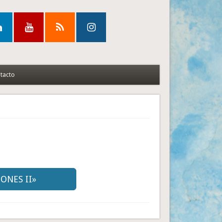
tacto
IONES II»