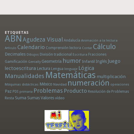
ETIQUETAS
ABN
Agudeza Visual
Andalucía
Animación a la lectura
Cálculo
Calendario
Comprensión lectora
Artículo
Contar
Decimales
División tradicional
Fracciones
Dibujos
Escritura
humor
Juego
Geometría
Infantil
Inglés
Gamificación
Genially
Lógica
lectoescritura
Lectura
Lengua
lenguaje
Matemáticas
Manualidades
multiplicación
numeración
México
Máquinas didácticas
Navidad
operaciones
Problemas
Producto
Paz
PDI
Resolución de Problemas
primaria
Suma
Sumas
Valores
Resta
vídeo