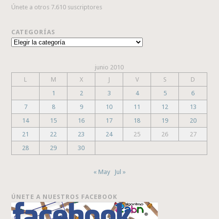
Únete a otros 7.610 suscriptores
CATEGORÍAS
Categorías
junio 2010
L
M
X
J
V
S
D
1
2
3
4
5
6
7
8
9
10
11
12
13
14
15
16
17
18
19
20
21
22
23
24
25
26
27
28
29
30
« May
Jul »
ÚNETE A NUESTROS FACEBOOK