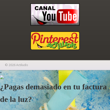
© 2026 Actiludis
×
¿Pagas demasiado en tu factura
de la luz?