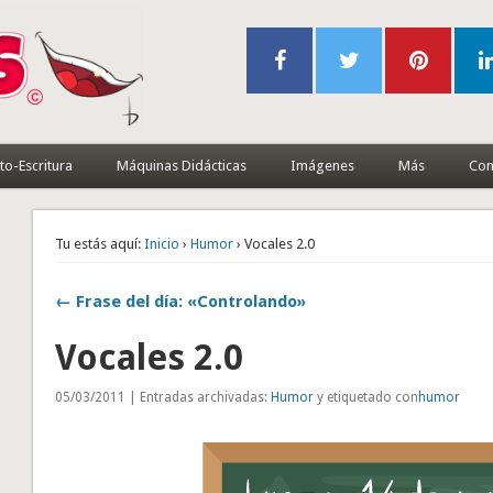
to-Escritura
Máquinas Didácticas
Imágenes
Más
Con
Tu estás aquí:
Inicio
›
Humor
› Vocales 2.0
← Frase del día: «Controlando»
Vocales 2.0
05/03/2011 | Entradas archivadas:
Humor
y etiquetado con
humor