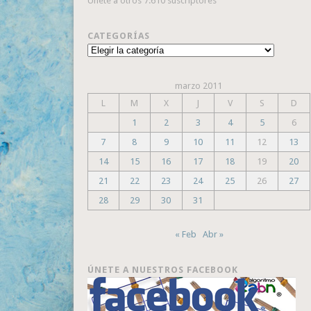
Únete a otros 7.610 suscriptores
CATEGORÍAS
Categorías
marzo 2011
L
M
X
J
V
S
D
1
2
3
4
5
6
7
8
9
10
11
12
13
14
15
16
17
18
19
20
21
22
23
24
25
26
27
28
29
30
31
« Feb
Abr »
ÚNETE A NUESTROS FACEBOOK