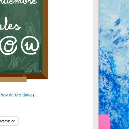
chov de Moldavia
)
ectrónico