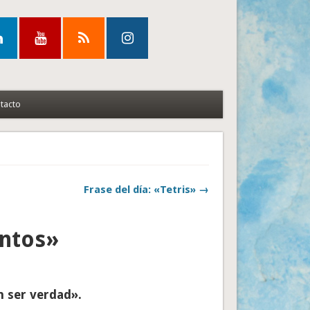
tacto
Frase del día: «Tetris» →
entos»
 ser verdad».