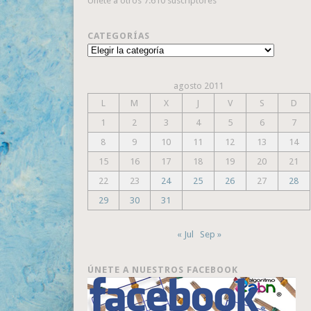
Únete a otros 7.610 suscriptores
CATEGORÍAS
Categorías
agosto 2011
L
M
X
J
V
S
D
1
2
3
4
5
6
7
8
9
10
11
12
13
14
15
16
17
18
19
20
21
22
23
24
25
26
27
28
29
30
31
« Jul
Sep »
ÚNETE A NUESTROS FACEBOOK