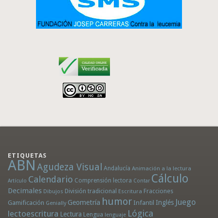
ETIQUETAS
ABN
Agudeza Visual
Andalucía
Animación a la lectura
Cálculo
Calendario
Comprensión lectora
Artículo
Contar
Decimales
División tradicional
Fracciones
Dibujos
Escritura
humor
Juego
Geometría
Infantil
Inglés
Gamificación
Genially
Lógica
lectoescritura
Lectura
Lengua
lenguaje