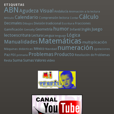
ETIQUETAS
ABN
Agudeza Visual
Andalucía
Animación a la lectura
Cálculo
Calendario
Comprensión lectora
Artículo
Contar
Decimales
División tradicional
Fracciones
Dibujos
Escritura
humor
Juego
Geometría
Infantil
Inglés
Gamificación
Genially
Lógica
lectoescritura
Lectura
Lengua
lenguaje
Matemáticas
Manualidades
multiplicación
numeración
México
Máquinas didácticas
Navidad
operaciones
Problemas
Producto
Paz
PDI
Resolución de Problemas
primaria
Suma
Sumas
Valores
Resta
vídeo