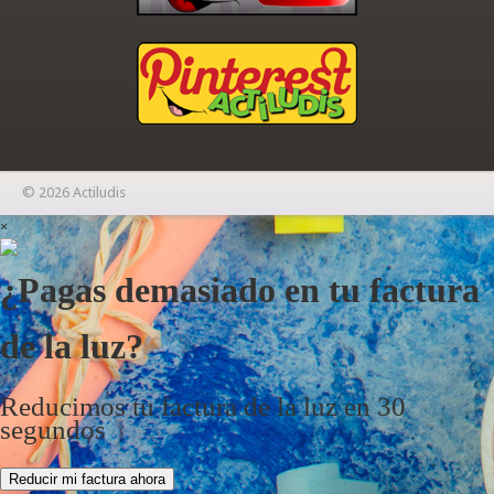
© 2026 Actiludis
×
¿Pagas demasiado en tu factura
de la luz?
Reducimos tu factura de la luz en 30
segundos
Reducir mi factura ahora