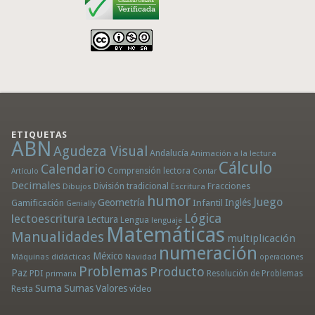
ETIQUETAS
ABN
Agudeza Visual
Andalucía
Animación a la lectura
Cálculo
Calendario
Comprensión lectora
Artículo
Contar
Decimales
División tradicional
Fracciones
Dibujos
Escritura
humor
Juego
Geometría
Infantil
Inglés
Gamificación
Genially
Lógica
lectoescritura
Lectura
Lengua
lenguaje
Matemáticas
Manualidades
multiplicación
numeración
México
Máquinas didácticas
Navidad
operaciones
Problemas
Producto
Paz
PDI
Resolución de Problemas
primaria
Suma
Sumas
Valores
Resta
vídeo