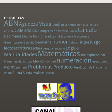
ETIQUETAS
ABN
Agudeza Visual
Andalucía
Animación a la lectura
Cálculo
Calendario
Comprensión lectora
Artículo
Contar
Decimales
División tradicional
Fracciones
Dibujos
Escritura
humor
Juego
Geometría
Infantil
Inglés
Gamificación
Genially
Lógica
lectoescritura
Lectura
Lengua
lenguaje
Matemáticas
Manualidades
multiplicación
numeración
México
Máquinas didácticas
Navidad
operaciones
Problemas
Producto
Paz
PDI
Resolución de Problemas
primaria
Suma
Sumas
Valores
Resta
vídeo