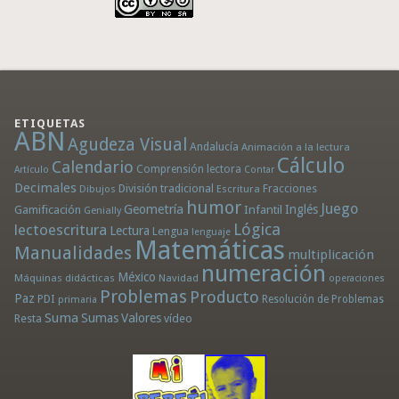
ETIQUETAS
ABN
Agudeza Visual
Andalucía
Animación a la lectura
Cálculo
Calendario
Comprensión lectora
Artículo
Contar
Decimales
División tradicional
Fracciones
Dibujos
Escritura
humor
Juego
Geometría
Infantil
Inglés
Gamificación
Genially
Lógica
lectoescritura
Lectura
Lengua
lenguaje
Matemáticas
Manualidades
multiplicación
numeración
México
Máquinas didácticas
Navidad
operaciones
Problemas
Producto
Paz
PDI
Resolución de Problemas
primaria
Suma
Sumas
Valores
Resta
vídeo