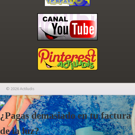
© 2026 Actiludis
×
¿Pagas demasiado en tu factura
de la luz?