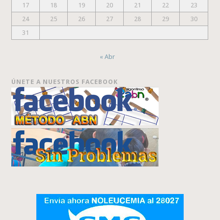
17
18
19
20
21
22
23
24
25
26
27
28
29
30
31
« Abr
ÚNETE A NUESTROS FACEBOOK