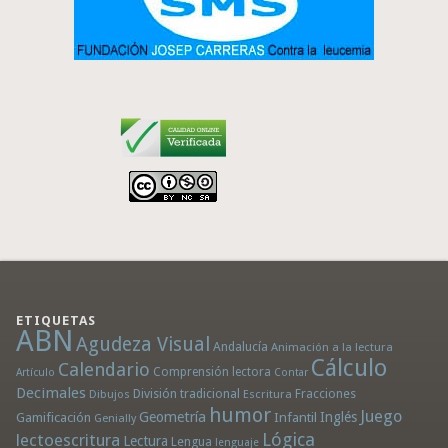
ETIQUETAS
ABN
Agudeza Visual
Andalucía
Animación a la lectura
Cálculo
Calendario
Comprensión lectora
Artículo
Contar
Decimales
División tradicional
Fracciones
Dibujos
Escritura
humor
Juego
Geometría
Infantil
Inglés
Gamificación
Genially
Lógica
lectoescritura
Lectura
Lengua
lenguaje