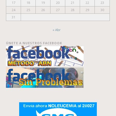
17
18
19
20
21
22
23
24
25
26
27
28
29
30
31
« Abr
ÚNETE A NUESTROS FACEBOOK