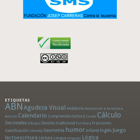
ETIQUETAS
ABN
Agudeza Visual
Andalucía
Animación a la lectura
Cálculo
Calendario
Comprensión lectora
Artículo
Contar
Decimales
División tradicional
Fracciones
Dibujos
Escritura
humor
Juego
Geometría
Infantil
Inglés
Gamificación
Genially
Lógica
lectoescritura
Lectura
Lengua
lenguaje