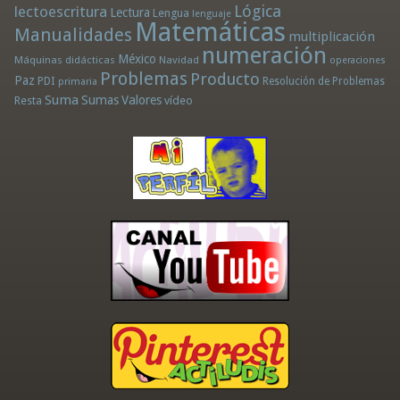
Lógica
lectoescritura
Lectura
Lengua
lenguaje
Matemáticas
Manualidades
multiplicación
numeración
México
Máquinas didácticas
Navidad
operaciones
Problemas
Producto
Paz
PDI
Resolución de Problemas
primaria
Suma
Sumas
Valores
Resta
vídeo