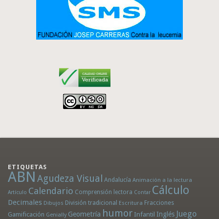
ETIQUETAS
ABN
Agudeza Visual
Andalucía
Animación a la lectura
Cálculo
Calendario
Comprensión lectora
Artículo
Contar
Decimales
División tradicional
Fracciones
Dibujos
Escritura
humor
Juego
Geometría
Infantil
Inglés
Gamificación
Genially