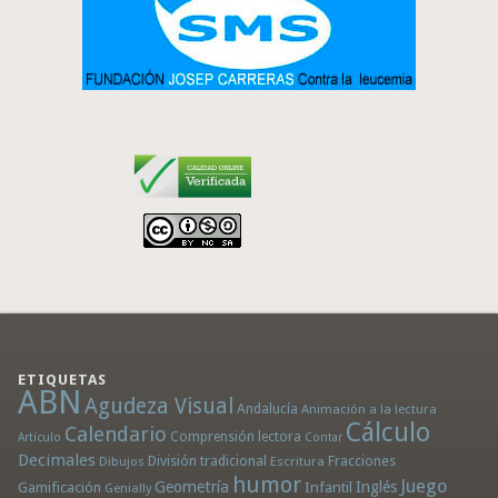
ETIQUETAS
ABN
Agudeza Visual
Andalucía
Animación a la lectura
Cálculo
Calendario
Comprensión lectora
Artículo
Contar
Decimales
División tradicional
Fracciones
Dibujos
Escritura
humor
Juego
Geometría
Infantil
Inglés
Gamificación
Genially