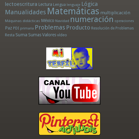
Lógica
lectoescritura
Lectura
Lengua
lenguaje
Matemáticas
Manualidades
multiplicación
numeración
México
Máquinas didácticas
Navidad
operaciones
Problemas
Producto
Paz
PDI
Resolución de Problemas
primaria
Suma
Sumas
Valores
Resta
vídeo