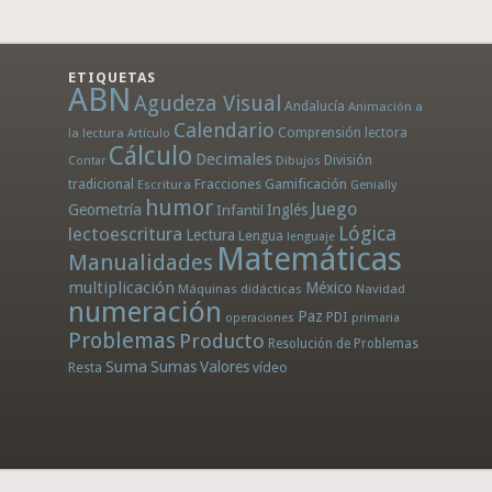
ETIQUETAS
ABN
Agudeza Visual
Andalucía
Animación a
Calendario
la lectura
Comprensión lectora
Artículo
Cálculo
Decimales
División
Dibujos
Contar
tradicional
Fracciones
Gamificación
Escritura
Genially
humor
Juego
Geometría
Infantil
Inglés
Lógica
lectoescritura
Lectura
Lengua
lenguaje
Matemáticas
Manualidades
multiplicación
México
Máquinas didácticas
Navidad
numeración
Paz
PDI
operaciones
primaria
Problemas
Producto
Resolución de Problemas
Suma
Sumas
Valores
Resta
vídeo