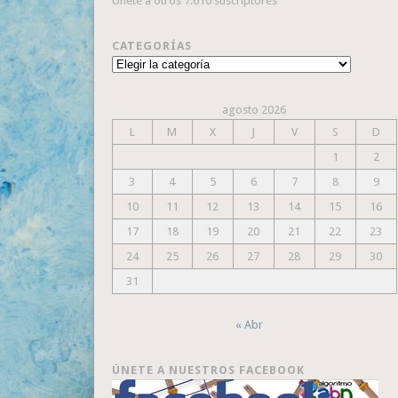
Únete a otros 7.610 suscriptores
CATEGORÍAS
Categorías
agosto 2026
L
M
X
J
V
S
D
1
2
3
4
5
6
7
8
9
10
11
12
13
14
15
16
17
18
19
20
21
22
23
24
25
26
27
28
29
30
31
« Abr
ÚNETE A NUESTROS FACEBOOK