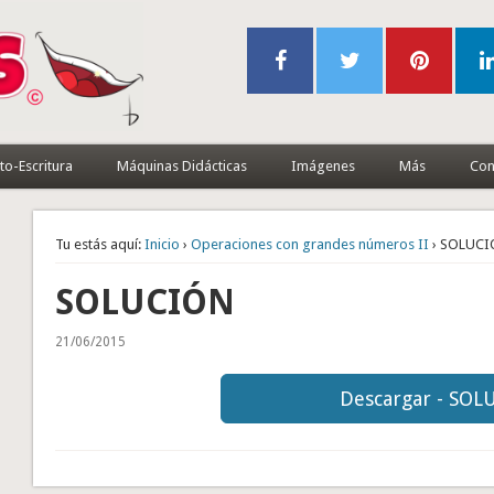
to-Escritura
Máquinas Didácticas
Imágenes
Más
Con
Tu estás aquí:
Inicio
›
Operaciones con grandes números II
› SOLUC
SOLUCIÓN
21/06/2015
Descargar - SOL