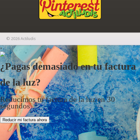
© 2026 Actiludis
×
¿Pagas demasiado en tu factura
de la luz?
Reducimos tu factura de la luz en 30
segundos
Reducir mi factura ahora