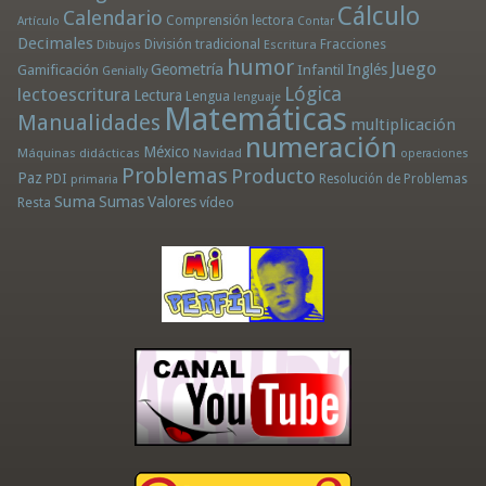
Cálculo
Calendario
Comprensión lectora
Artículo
Contar
Decimales
División tradicional
Fracciones
Dibujos
Escritura
humor
Juego
Geometría
Infantil
Inglés
Gamificación
Genially
Lógica
lectoescritura
Lectura
Lengua
lenguaje
Matemáticas
Manualidades
multiplicación
numeración
México
Máquinas didácticas
Navidad
operaciones
Problemas
Producto
Paz
PDI
Resolución de Problemas
primaria
Suma
Sumas
Valores
Resta
vídeo