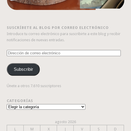
SUSCRÍBETE AL BLOG POR CORREO ELECTRÓNICO
Introduce tu correo electrónico para suscribirte a este blog y recibir
notificaciones de nuevas entradas.
Dirección
de
correo
Subscribir
electrónico
Únete a otros 7.610 suscriptores
CATEGORÍAS
Categorías
agosto 2026
L
M
X
J
V
S
D