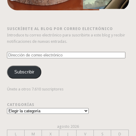
SUSCRÍBETE AL BLOG POR CORREO ELECTRÓNICO
Introduce tu correo electrónico para suscribirte a este blog y recibir
notificaciones de nuevas entradas.
Dirección
de
correo
Subscribir
electrónico
Únete a otros 7.610 suscriptores
CATEGORÍAS
Categorías
agosto 2026
L
M
X
J
V
S
D