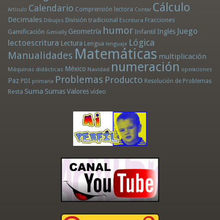
Cálculo
Calendario
Comprensión lectora
Artículo
Contar
Decimales
División tradicional
Fracciones
Dibujos
Escritura
humor
Juego
Geometría
Infantil
Inglés
Gamificación
Genially
Lógica
lectoescritura
Lectura
Lengua
lenguaje
Matemáticas
Manualidades
multiplicación
numeración
México
Máquinas didácticas
Navidad
operaciones
Problemas
Producto
Paz
PDI
Resolución de Problemas
primaria
Suma
Sumas
Valores
Resta
vídeo