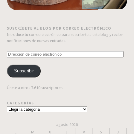
SUSCRÍBETE AL BLOG POR CORREO ELECTRÓNICO
Introduce tu correo electrónico para suscribirte a este blog y recibir
notificaciones de nuevas entradas.
Dirección
de
correo
Subscribir
electrónico
Únete a otros 7.610 suscriptores
CATEGORÍAS
Categorías
agosto 2026
L
M
X
J
V
S
D