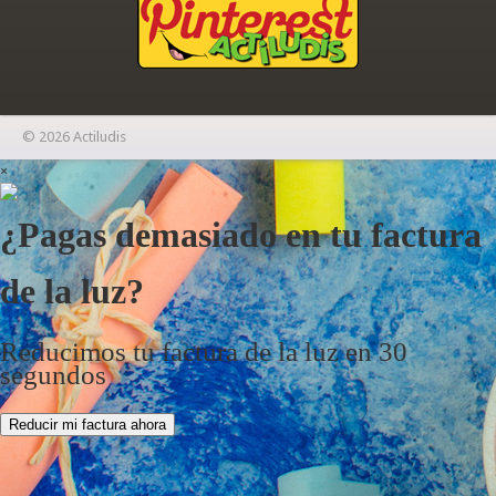
© 2026 Actiludis
×
¿Pagas demasiado en tu factura
de la luz?
Reducimos tu factura de la luz en 30
segundos
Reducir mi factura ahora