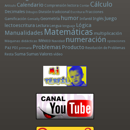
Cálculo
Calendario
Comprensión lectora
Artículo
Contar
Decimales
División tradicional
Fracciones
Dibujos
Escritura
humor
Juego
Geometría
Infantil
Inglés
Gamificación
Genially
Lógica
lectoescritura
Lectura
Lengua
lenguaje
Matemáticas
Manualidades
multiplicación
numeración
México
Máquinas didácticas
Navidad
operaciones
Problemas
Producto
Paz
PDI
Resolución de Problemas
primaria
Suma
Sumas
Valores
Resta
vídeo