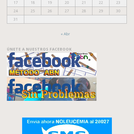
17
18
19
20
21
22
23
24
25
26
27
28
29
30
31
« Abr
ÚNETE A NUESTROS FACEBOOK