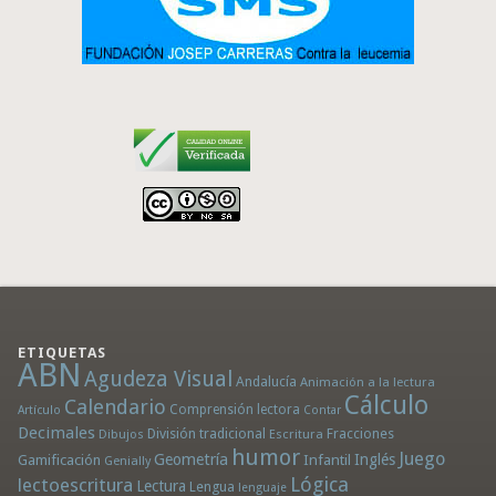
ETIQUETAS
ABN
Agudeza Visual
Andalucía
Animación a la lectura
Cálculo
Calendario
Comprensión lectora
Artículo
Contar
Decimales
División tradicional
Fracciones
Dibujos
Escritura
humor
Juego
Geometría
Infantil
Inglés
Gamificación
Genially
Lógica
lectoescritura
Lectura
Lengua
lenguaje