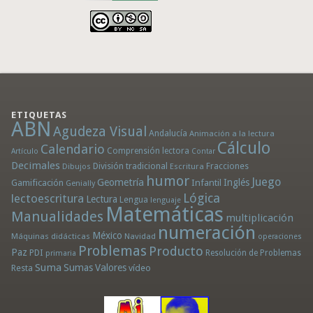
ETIQUETAS
ABN
Agudeza Visual
Andalucía
Animación a la lectura
Cálculo
Calendario
Comprensión lectora
Artículo
Contar
Decimales
División tradicional
Fracciones
Dibujos
Escritura
humor
Juego
Geometría
Infantil
Inglés
Gamificación
Genially
Lógica
lectoescritura
Lectura
Lengua
lenguaje
Matemáticas
Manualidades
multiplicación
numeración
México
Máquinas didácticas
Navidad
operaciones
Problemas
Producto
Paz
PDI
Resolución de Problemas
primaria
Suma
Sumas
Valores
Resta
vídeo