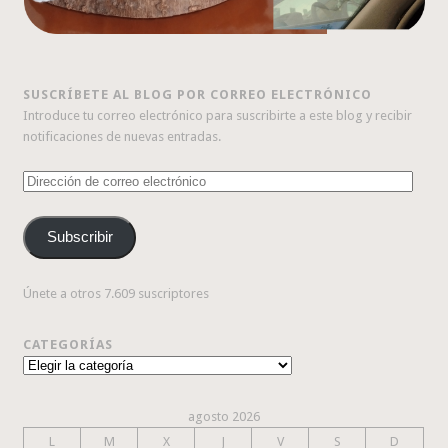
SUSCRÍBETE AL BLOG POR CORREO ELECTRÓNICO
Introduce tu correo electrónico para suscribirte a este blog y recibir
notificaciones de nuevas entradas.
Dirección
de
correo
Subscribir
electrónico
Únete a otros 7.609 suscriptores
CATEGORÍAS
Categorías
agosto 2026
L
M
X
J
V
S
D