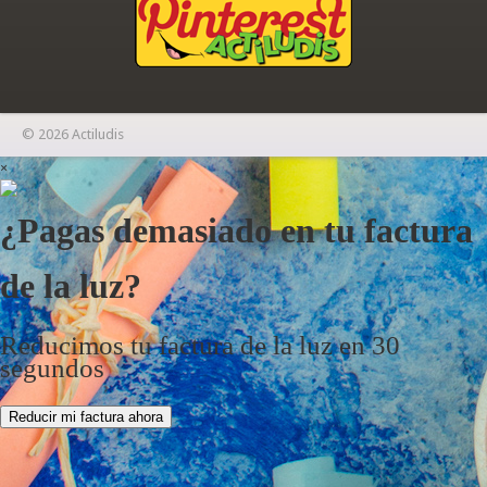
© 2026 Actiludis
×
¿Pagas demasiado en tu factura
de la luz?
Reducimos tu factura de la luz en 30
segundos
Reducir mi factura ahora