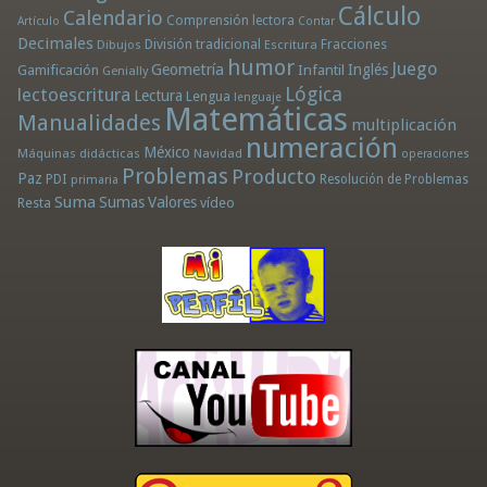
Cálculo
Calendario
Comprensión lectora
Artículo
Contar
Decimales
División tradicional
Fracciones
Dibujos
Escritura
humor
Juego
Geometría
Infantil
Inglés
Gamificación
Genially
Lógica
lectoescritura
Lectura
Lengua
lenguaje
Matemáticas
Manualidades
multiplicación
numeración
México
Máquinas didácticas
Navidad
operaciones
Problemas
Producto
Paz
PDI
Resolución de Problemas
primaria
Suma
Sumas
Valores
Resta
vídeo