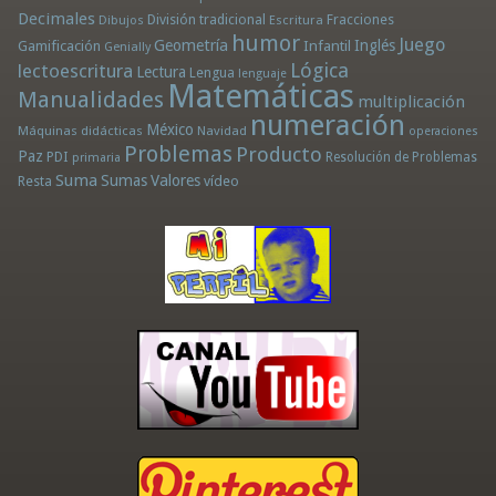
Decimales
División tradicional
Fracciones
Dibujos
Escritura
humor
Juego
Geometría
Infantil
Inglés
Gamificación
Genially
Lógica
lectoescritura
Lectura
Lengua
lenguaje
Matemáticas
Manualidades
multiplicación
numeración
México
Máquinas didácticas
Navidad
operaciones
Problemas
Producto
Paz
PDI
Resolución de Problemas
primaria
Suma
Sumas
Valores
Resta
vídeo