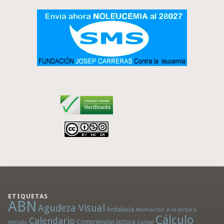
ETIQUETAS
ABN
Agudeza Visual
Andalucía
Animación a la lectura
Cálculo
Calendario
Comprensión lectora
Artículo
Contar