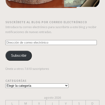
SUSCRÍBETE AL BLOG POR CORREO ELECTRÓNICO
Introduce tu correo electrónico para suscribirte a este blog y recibir
notificaciones de nuevas entradas.
Dirección
de
correo
Subscribir
electrónico
Únete a otros 7.610 suscriptores
CATEGORÍAS
Categorías
agosto 2026
L
M
X
J
V
S
D