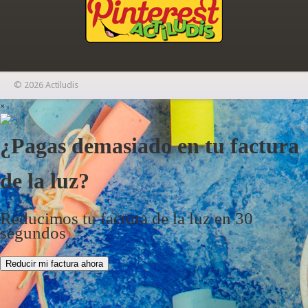
© 2026 Actiludis
×
¿Pagas demasiado en tu factura
de la luz?
Reducimos tu factura de la luz en 30
segundos
Reducir mi factura ahora