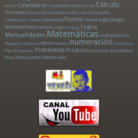
Cálculo
Calendario
Comprensión lectora
Artículo
Contar
Decimales
División tradicional
Fracciones
Dibujos
Escritura
humor
Juego
Geometría
Infantil
Inglés
Gamificación
Genially
Lógica
lectoescritura
Lectura
Lengua
lenguaje
Matemáticas
Manualidades
multiplicación
numeración
México
Máquinas didácticas
Navidad
operaciones
Problemas
Producto
Paz
PDI
Resolución de Problemas
primaria
Suma
Sumas
Valores
Resta
vídeo