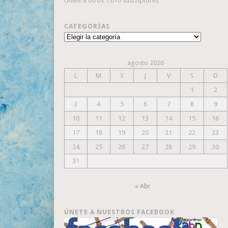
Únete a otros 7.610 suscriptores
CATEGORÍAS
Categorías
agosto 2026
L
M
X
J
V
S
D
1
2
3
4
5
6
7
8
9
10
11
12
13
14
15
16
17
18
19
20
21
22
23
24
25
26
27
28
29
30
31
« Abr
ÚNETE A NUESTROS FACEBOOK