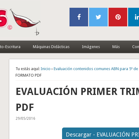
to-Escritura
Máquinas Didácticas
Imágenes
Más
Con
Tu estás aquí:
Inicio
›
Evaluación contenidos comunes ABN para 5º de 
FORMATO PDF
EVALUACIÓN PRIMER TR
PDF
29/05/2016
Descargar - EVALUACIÓN P