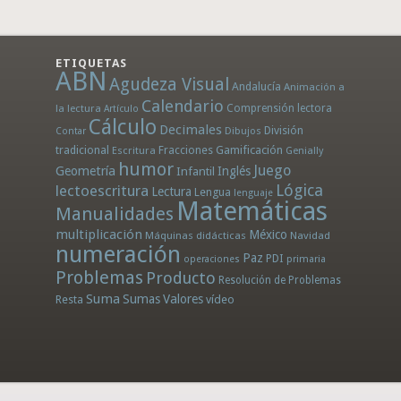
ETIQUETAS
ABN
Agudeza Visual
Andalucía
Animación a
Calendario
la lectura
Comprensión lectora
Artículo
Cálculo
Decimales
División
Dibujos
Contar
tradicional
Fracciones
Gamificación
Escritura
Genially
humor
Juego
Geometría
Infantil
Inglés
Lógica
lectoescritura
Lectura
Lengua
lenguaje
Matemáticas
Manualidades
multiplicación
México
Máquinas didácticas
Navidad
numeración
Paz
PDI
operaciones
primaria
Problemas
Producto
Resolución de Problemas
Suma
Sumas
Valores
Resta
vídeo