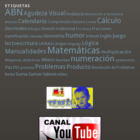
ETIQUETAS
ABN
Agudeza Visual
Andalucía
Animación a la lectura
Cálculo
Calendario
Comprensión lectora
Artículo
Contar
Decimales
División tradicional
Fracciones
Dibujos
Escritura
humor
Juego
Geometría
Infantil
Inglés
Gamificación
Genially
Lógica
lectoescritura
Lectura
Lengua
lenguaje
Matemáticas
Manualidades
multiplicación
numeración
México
Máquinas didácticas
Navidad
operaciones
Problemas
Producto
Paz
PDI
Resolución de Problemas
primaria
Suma
Sumas
Valores
Resta
vídeo