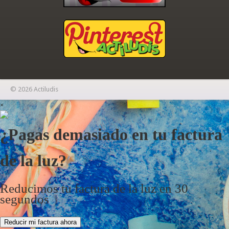
© 2026 Actiludis
×
¿Pagas demasiado en tu factura
de la luz?
Reducimos tu factura de la luz en 30
segundos
Reducir mi factura ahora